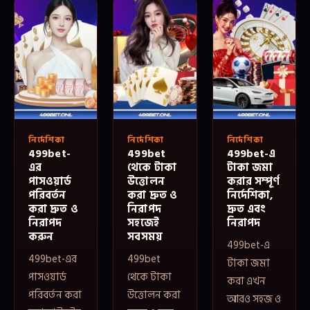
নির্দেশিকা
নির্দেশিকা
নির্দেশিকা
499bet-
499bet
499bet-এ
এর
থেকে টাকা
টাকা জমা
পাসওয়ার্ড
উত্তোলন
করার সম্পূর্ণ
পরিবর্তন
করা দ্রুত ও
নির্দেশিকা,
করা দ্রুত ও
নিরাপদ
দ্রুত এবং
নিরাপদ
সহজেই
নিরাপদ
করুন
সবসময়
499bet-এ
499bet-এর
499bet
টাকা জমা
পাসওয়ার্ড
থেকে টাকা
করা এখন
পরিবর্তন করা
উত্তোলন করা
আরও সহজ ও