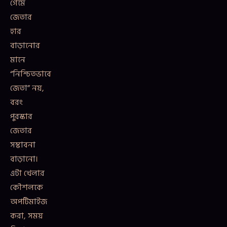
গেমে
জেতার
হার
বাড়ানোর
মানে
“নিশ্চিতভাবে
জেতা” নয়,
বরং
পুরস্কার
জেতার
সম্ভাবনা
বাড়ানো।
এটা খেলার
কৌশলকে
অপটিমাইজ
করা, সময়