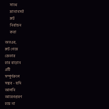
সাথে
মানানসই
স্লট
নির্বাচন
করা
অতএব,
স্লট গেমে
জেতার
হার বাড়ান
এটি
সম্পূর্ণরূপে
সম্ভব - যদি
আপনি
আবেগপ্রবণ
হয়ে না