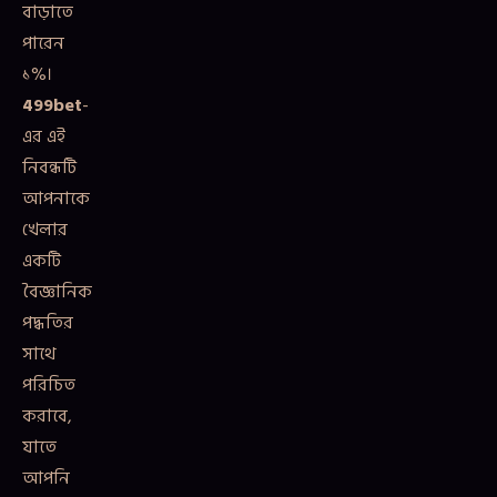
বাড়াতে
পারেন
১%।
499bet
-
এর এই
নিবন্ধটি
আপনাকে
খেলার
একটি
বৈজ্ঞানিক
পদ্ধতির
সাথে
পরিচিত
করাবে,
যাতে
আপনি