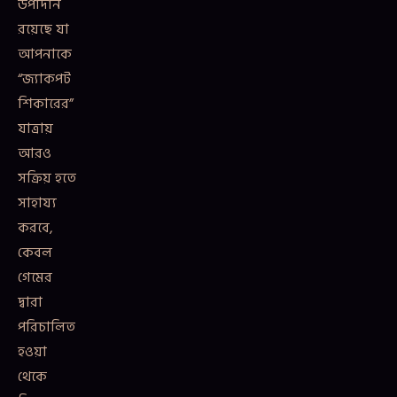
উপাদান
রয়েছে যা
আপনাকে
“জ্যাকপট
শিকারের”
যাত্রায়
আরও
সক্রিয় হতে
সাহায্য
করবে,
কেবল
গেমের
দ্বারা
পরিচালিত
হওয়া
থেকে