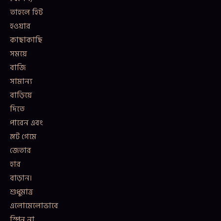
তাহলে হিট
হওয়ার
কাছাকাছি
সময়ে
বাজি
সামান্য
বাড়িয়ে
দিতে
পারেন এবং
স্লট গেমে
জেতার
হার
বাড়ান।
শুধুমাত্র
এলোমেলোভাবে
স্পিন না