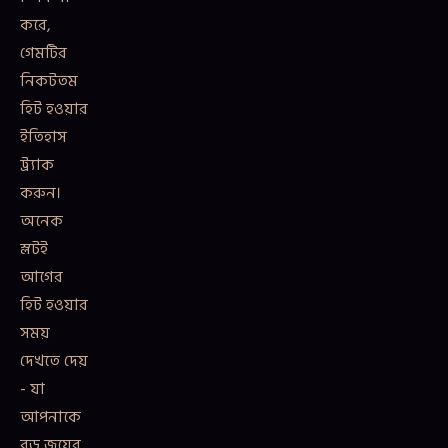
করে,
গেমটির
নিকটতম
হিট হওয়ার
ইতিহাস
ট্র্যাক
করুন।
অনেক
স্লটই
আগের
হিট হওয়ার
সময়
দেখতে দেয়
- যা
আপনাকে
বড় জয়ের