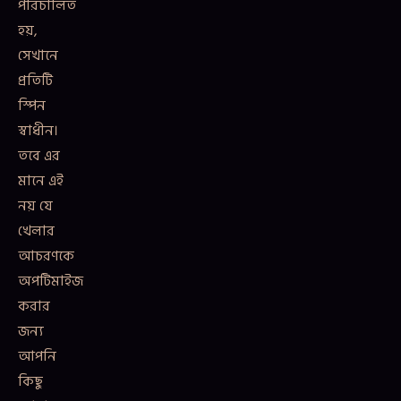
পরিচালিত
হয়,
সেখানে
প্রতিটি
স্পিন
স্বাধীন।
তবে এর
মানে এই
নয় যে
খেলার
আচরণকে
অপটিমাইজ
করার
জন্য
আপনি
কিছু