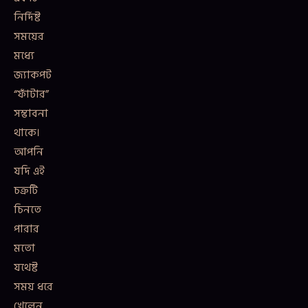
নির্দিষ্ট
সময়ের
মধ্যে
জ্যাকপট
“ফাঁটার”
সম্ভাবনা
থাকে।
আপনি
যদি এই
চক্রটি
চিনতে
পারার
মতো
যথেষ্ট
সময় ধরে
খেলেন,