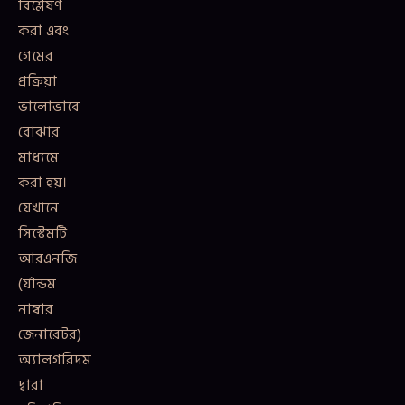
বিশ্লেষণ
করা এবং
গেমের
প্রক্রিয়া
ভালোভাবে
বোঝার
মাধ্যমে
করা হয়।
যেখানে
সিস্টেমটি
আরএনজি
(র্যান্ডম
নাম্বার
জেনারেটর)
অ্যালগরিদম
দ্বারা