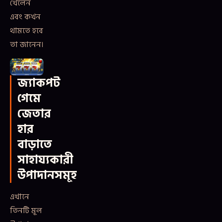
খেলেন
এবং কখন
থামতে হবে
তা জানেন।
জ্যাকপট
গেমে
জেতার
হার
বাড়াতে
সাহায্যকারী
উপাদানসমূহ
এখানে
তিনটি মূল