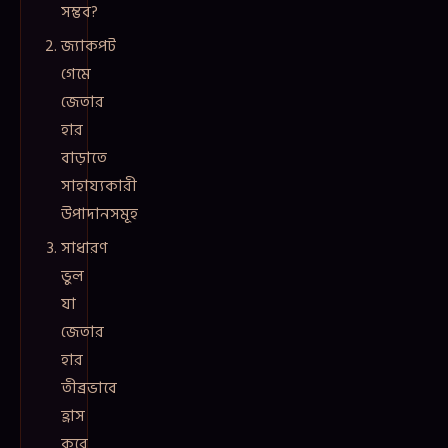
সম্ভব?
জ্যাকপট
গেমে
জেতার
হার
বাড়াতে
সাহায্যকারী
উপাদানসমূহ
সাধারণ
ভুল
যা
জেতার
হার
তীব্রভাবে
হ্রাস
করে