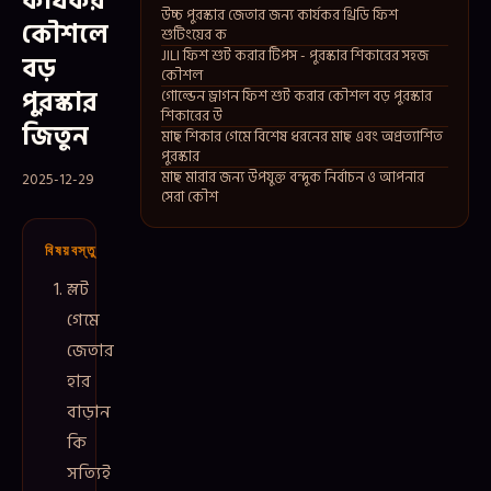
কার্যকর
উচ্চ পুরস্কার জেতার জন্য কার্যকর থ্রিডি ফিশ
কৌশলে
শুটিংয়ের ক
JILI ফিশ শুট করার টিপস - পুরস্কার শিকারের সহজ
বড়
কৌশল
পুরস্কার
গোল্ডেন ড্রাগন ফিশ শুট করার কৌশল বড় পুরস্কার
শিকারের উ
জিতুন
মাছ শিকার গেমে বিশেষ ধরনের মাছ এবং অপ্রত্যাশিত
পুরস্কার
মাছ মারার জন্য উপযুক্ত বন্দুক নির্বাচন ও আপনার
2025-12-29
সেরা কৌশ
বিষয়বস্তু
স্লট
গেমে
জেতার
হার
বাড়ান
কি
সত্যিই