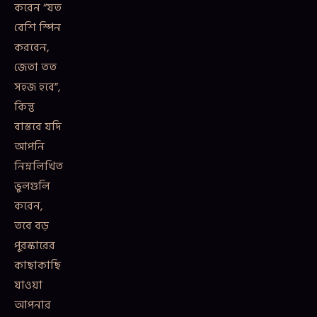
করেন “যত
বেশি স্পিন
করবেন,
জেতা তত
সহজ হবে”,
কিন্তু
বাস্তবে যদি
আপনি
নিম্নলিখিত
ভুলগুলি
করেন,
তবে বড়
পুরস্কারের
কাছাকাছি
যাওয়া
আপনার