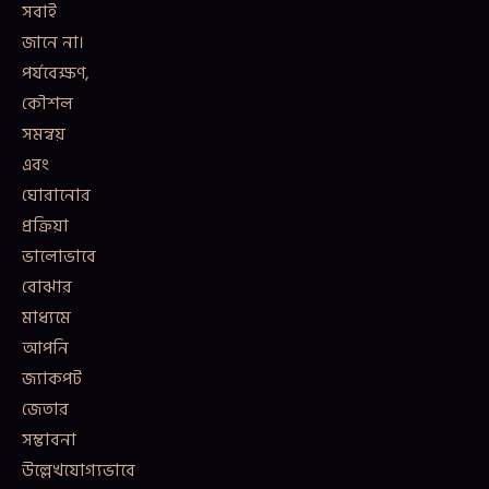
সবাই
জানে না।
পর্যবেক্ষণ,
কৌশল
সমন্বয়
এবং
ঘোরানোর
প্রক্রিয়া
ভালোভাবে
বোঝার
মাধ্যমে
আপনি
জ্যাকপট
জেতার
সম্ভাবনা
উল্লেখযোগ্যভাবে