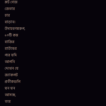
স্লট গেমে
জেতার
হার
বাড়ান।
উদাহরণস্বরূপ,
১০টি কম
বাজির
রাউন্ডের
পরে যদি
আপনি
দেখেন যে
জ্যাকপট
প্রতীকগুলি
ঘন ঘন
আসছে,
তবে