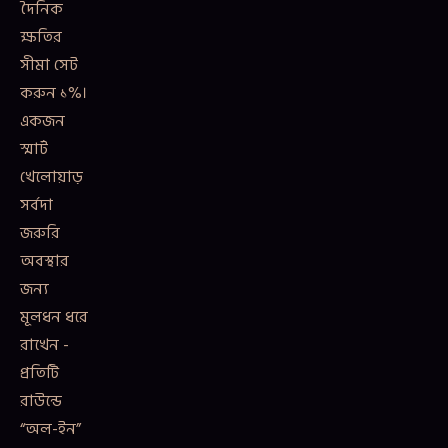
দৈনিক
ক্ষতির
সীমা সেট
করুন ১%।
একজন
স্মার্ট
খেলোয়াড়
সর্বদা
জরুরি
অবস্থার
জন্য
মূলধন ধরে
রাখেন -
প্রতিটি
রাউন্ডে
“অল-ইন”