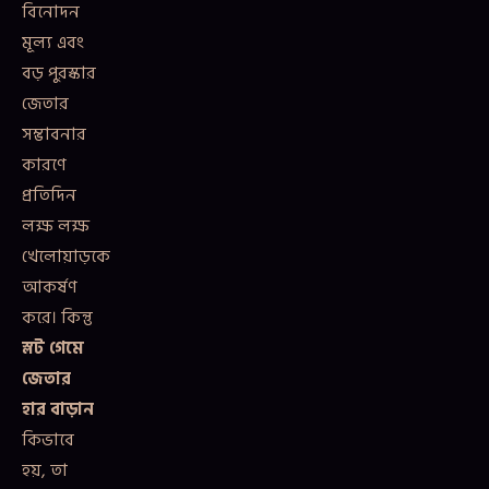
বিনোদন
মূল্য এবং
বড় পুরস্কার
জেতার
সম্ভাবনার
কারণে
প্রতিদিন
লক্ষ লক্ষ
খেলোয়াড়কে
আকর্ষণ
করে। কিন্তু
স্লট গেমে
জেতার
হার বাড়ান
কিভাবে
হয়, তা