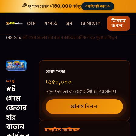
🎉
স্বাগতম বোনাস
৳150,000
পর্যন্ত
এখনই দাবি করুন
নিবন্ধন
হোম
সম্পর্কে
ব্লগ
যোগাযোগ
করুন
হোম
›
নো হু
›
স্লট গেমে জেতার হার বাড়ান কার্যকর কৌশলে বড় পুরস্কার জিতুন
বোনাস অফার
৳১৫০,০০০
নো হু
স্লট
নতুন সদস্যদের জন্য একচেটিয়া স্বাগতম বোনাস।
গেমে
জেতার
বোনাস নিন
হার
বাড়ান
সাম্প্রতিক আর্টিকেল