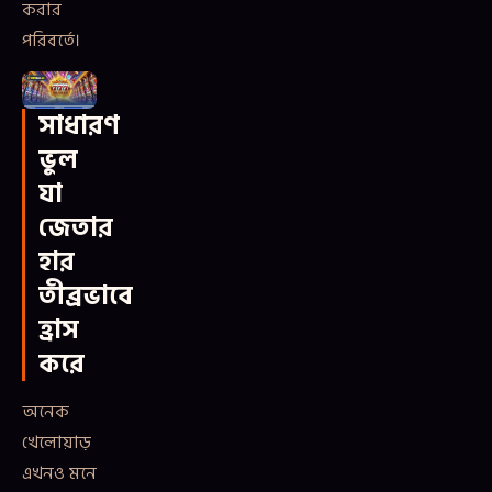
করার
পরিবর্তে।
সাধারণ
ভুল
যা
জেতার
হার
তীব্রভাবে
হ্রাস
করে
অনেক
খেলোয়াড়
এখনও মনে