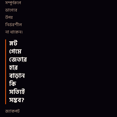
সম্পূর্ণরূপে
ভাগ্যের
উপর
নির্ভরশীল
না থাকেন।
স্লট
গেমে
জেতার
হার
বাড়ান
কি
সত্যিই
সম্ভব?
জ্যাকপট