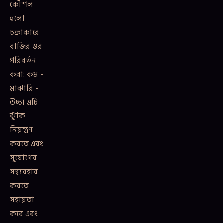
কৌশল
হলো
চক্রাকারে
বাজির স্তর
পরিবর্তন
করা: কম -
মাঝারি -
উচ্চ। এটি
ঝুঁকি
নিয়ন্ত্রণ
করতে এবং
সুযোগের
সদ্ব্যবহার
করতে
সহায়তা
করে এবং