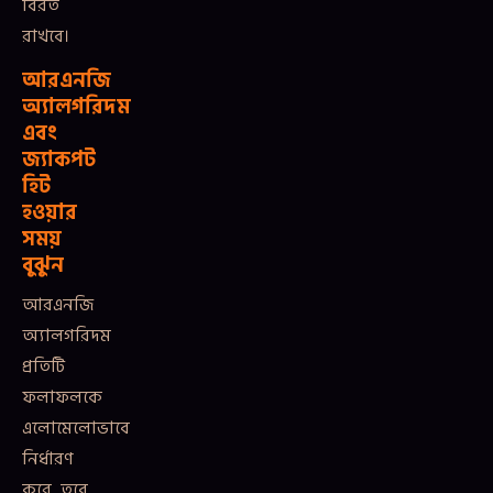
বিরত
রাখবে।
আরএনজি
অ্যালগরিদম
এবং
জ্যাকপট
হিট
হওয়ার
সময়
বুঝুন
আরএনজি
অ্যালগরিদম
প্রতিটি
ফলাফলকে
এলোমেলোভাবে
নির্ধারণ
করে, তবে