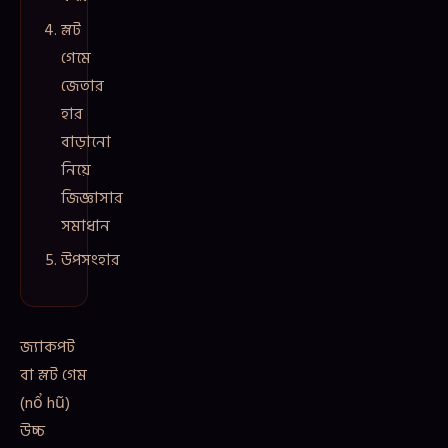
স্লট
গেমে
জেতার
হার
বাড়ানো
নিয়ে
জিজ্ঞাসার
সমাধান
উপসংহার
জ্যাকপট
বা স্লট গেম
(nổ hũ)
উচ্চ