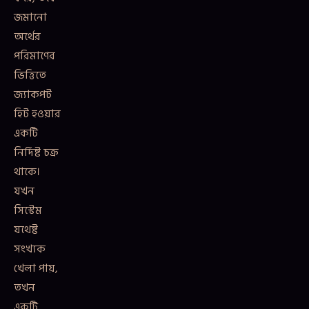
জমানো
অর্থের
পরিমাণের
ভিত্তিতে
জ্যাকপট
হিট হওয়ার
একটি
নির্দিষ্ট চক্র
থাকে।
যখন
সিস্টেম
যথেষ্ট
সংখ্যক
খেলা পায়,
তখন
একটি