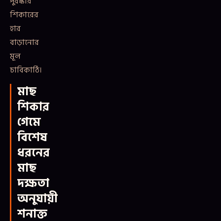
পুরস্কার
শিকারের
হার
বাড়ানোর
মূল
চাবিকাঠি।
মাছ
শিকার
গেমে
বিশেষ
ধরনের
মাছ
দক্ষতা
অনুযায়ী
শনাক্ত