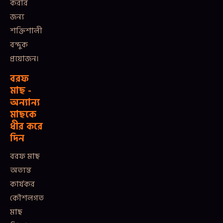
করার
জন্য
শক্তিশালী
বন্দুক
প্রয়োজন।
বরফ
মাছ -
অন্যান্য
মাছকে
ধীর করে
দিন
বরফ মাছ
অত্যন্ত
কার্যকর
কৌশলগত
মাছ