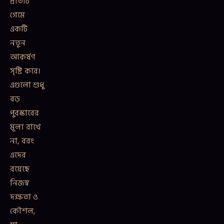
প্রতিটি
গেমে
একটি
নতুন
আকর্ষণ
সৃষ্টি করে।
এগুলো শুধু
বড়
পুরস্কারের
মূল্য রাখে
না, বরং
এদের
রয়েছে
নিজস্ব
দক্ষতা ও
কৌশল,