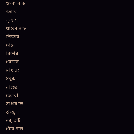
গুণক লাভ
করার
সুযোগ
থাকে। মাছ
শিকার
গেমে
বিশেষ
ধরনের
মাছ এই
ধনুক
মাছের
চেহারা
সাধারণত
উজ্জ্বল
হয়, এটি
ধীরে চলে