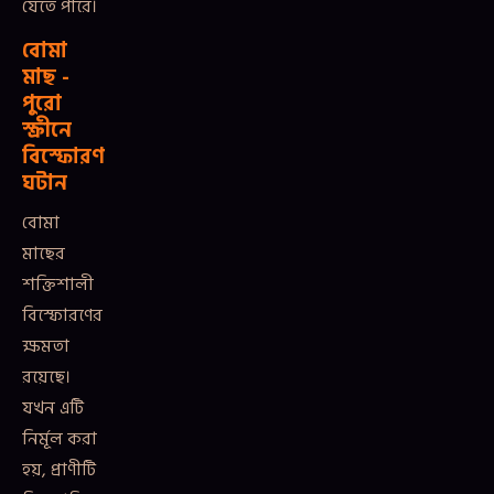
যেতে পারে।
বোমা
মাছ -
পুরো
স্ক্রীনে
বিস্ফোরণ
ঘটান
বোমা
মাছের
শক্তিশালী
বিস্ফোরণের
ক্ষমতা
রয়েছে।
যখন এটি
নির্মূল করা
হয়, প্রাণীটি