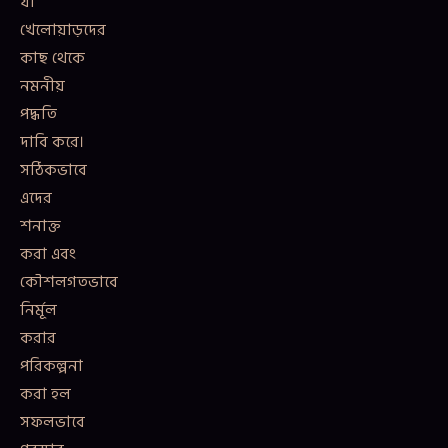
যা
খেলোয়াড়দের
কাছ থেকে
নমনীয়
পদ্ধতি
দাবি করে।
সঠিকভাবে
এদের
শনাক্ত
করা এবং
কৌশলগতভাবে
নির্মূল
করার
পরিকল্পনা
করা হল
সফলভাবে