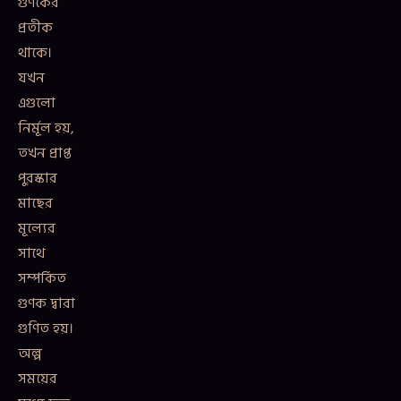
গুণকের
প্রতীক
থাকে।
যখন
এগুলো
নির্মূল হয়,
তখন প্রাপ্ত
পুরস্কার
মাছের
মূল্যের
সাথে
সম্পর্কিত
গুণক দ্বারা
গুণিত হয়।
অল্প
সময়ের