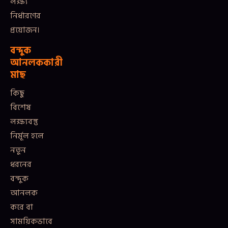
লক্ষ্য
নির্ধারণের
প্রয়োজন।
বন্দুক
আনলককারী
মাছ
কিছু
বিশেষ
লক্ষ্যবস্তু
নির্মূল হলে
নতুন
ধরনের
বন্দুক
আনলক
করে বা
সাময়িকভাবে