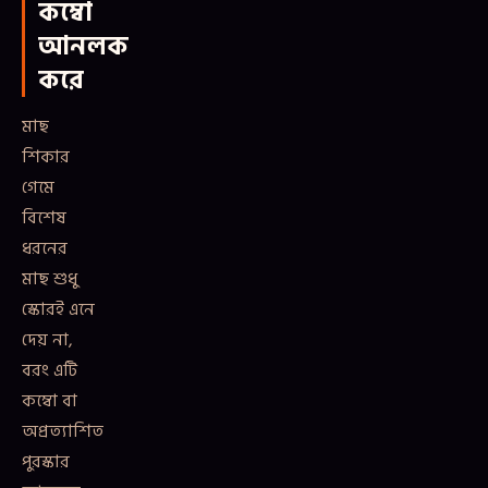
কম্বো
আনলক
করে
মাছ
শিকার
গেমে
বিশেষ
ধরনের
মাছ শুধু
স্কোরই এনে
দেয় না,
বরং এটি
কম্বো বা
অপ্রত্যাশিত
পুরস্কার