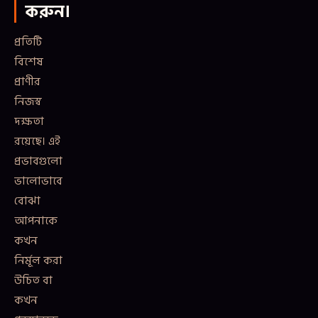
করুন।
প্রতিটি
বিশেষ
প্রাণীর
নিজস্ব
দক্ষতা
রয়েছে। এই
প্রভাবগুলো
ভালোভাবে
বোঝা
আপনাকে
কখন
নির্মূল করা
উচিত বা
কখন