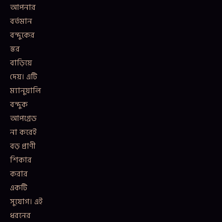
আপনার
বর্তমান
বন্দুকের
স্তর
বাড়িয়ে
দেয়। এটি
ম্যানুয়ালি
বন্দুক
আপগ্রেড
না করেই
বড় প্রাণী
শিকার
করার
একটি
সুযোগ। এই
ধরনের