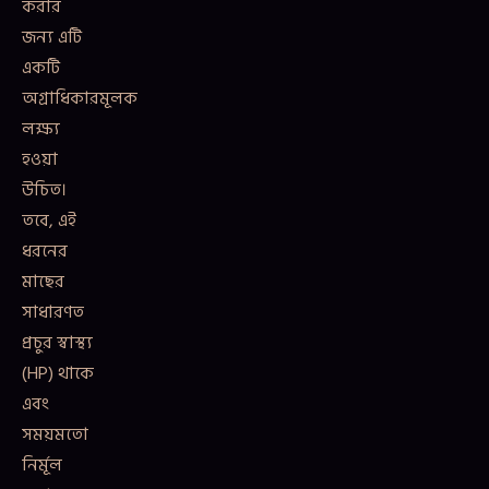
করার
জন্য এটি
একটি
অগ্রাধিকারমূলক
লক্ষ্য
হওয়া
উচিত।
তবে, এই
ধরনের
মাছের
সাধারণত
প্রচুর স্বাস্থ্য
(HP) থাকে
এবং
সময়মতো
নির্মূল