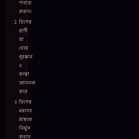
শনাক্ত
করুন।
বিশেষ
প্রাণী
যা
গেমে
পুরস্কার
ও
কম্বো
আনলক
করে
বিশেষ
ধরনের
মাছকে
নির্মূল
করতে