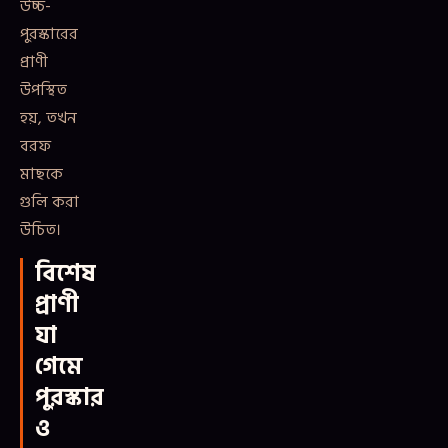
উচ্চ-
পুরস্কারের
প্রাণী
উপস্থিত
হয়, তখন
বরফ
মাছকে
গুলি করা
উচিত।
বিশেষ
প্রাণী
যা
গেমে
পুরস্কার
ও