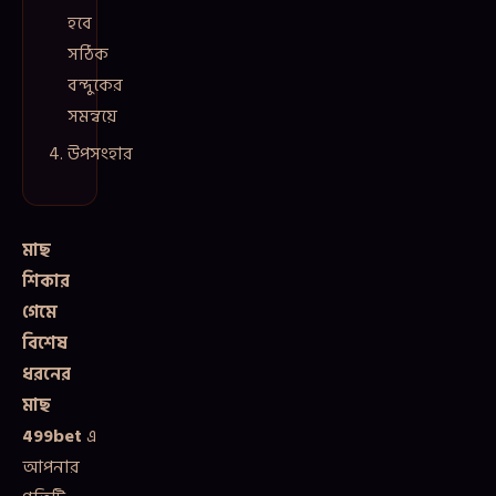
হবে
সঠিক
বন্দুকের
সমন্বয়ে
উপসংহার
মাছ
শিকার
গেমে
বিশেষ
ধরনের
মাছ
499bet
এ
আপনার