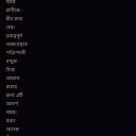
সমস্ত
প্রাণীকে
ধীর করে
দেয়।
গুরুত্বপূর্ণ
লক্ষ্যবস্তুতে
শক্তিশালী
বন্দুক
দিয়ে
আঘাত
করার
জন্য এটি
আদর্শ
সময়।
যখন
অনেক