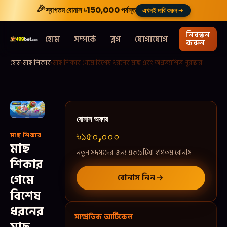
🎉
স্বাগতম বোনাস
৳150,000
পর্যন্ত
এখনই দাবি করুন
নিবন্ধন
হোম
সম্পর্কে
ব্লগ
যোগাযোগ
করুন
হোম
›
মাছ শিকার
›
মাছ শিকার গেমে বিশেষ ধরনের মাছ এবং অপ্রত্যাশিত পুরস্কার
বোনাস অফার
৳১৫০,০০০
মাছ শিকার
মাছ
নতুন সদস্যদের জন্য একচেটিয়া স্বাগতম বোনাস।
শিকার
গেমে
বোনাস নিন
বিশেষ
ধরনের
সাম্প্রতিক আর্টিকেল