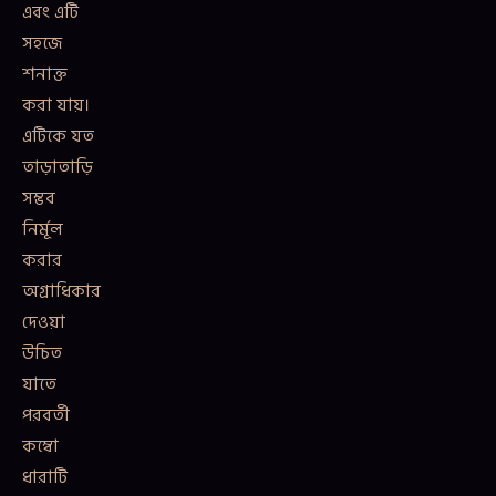
এবং এটি
সহজে
শনাক্ত
করা যায়।
এটিকে যত
তাড়াতাড়ি
সম্ভব
নির্মূল
করার
অগ্রাধিকার
দেওয়া
উচিত
যাতে
পরবর্তী
কম্বো
ধারাটি