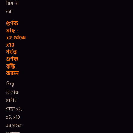
মিস না
হয়।
গুণক
মাছ -
x2 থেকে
x10
পর্যন্ত
গুণক
বৃদ্ধি
করুন
কিছু
বিশেষ
প্রাণীর
গায়ে x2,
x5, x10
এর মতো