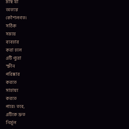
মাছ যা
অত্যন্ত
কৌশলগত।
সঠিক
সময়ে
ব্যবহার
করা হলে
এটি পুরো
স্ক্রীন
পরিষ্কার
করতে
সাহায্য
করতে
পারে। তবে,
এটিকে দ্রুত
নির্মূল