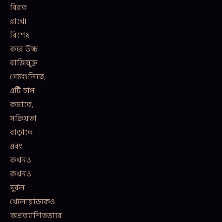
বিরত
রাখে।
বিশেষ
করে উচ্চ
বাজিযুক্ত
গেমগুলিতে,
এটি চাপ
কমাতে,
সক্রিয়তা
বাড়াতে
এবং
কখনও
কখনও
দুর্বল
খেলোয়াড়কেও
অপ্রত্যাশিতভাবে