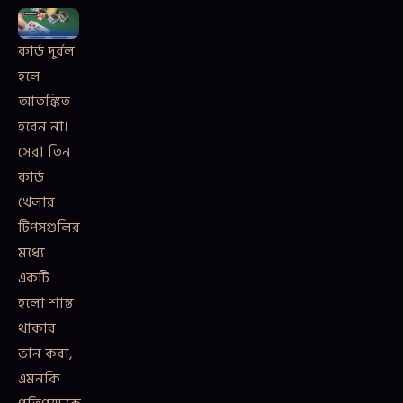
কার্ড দুর্বল
হলে
আতঙ্কিত
হবেন না।
সেরা তিন
কার্ড
খেলার
টিপসগুলির
মধ্যে
একটি
হলো শান্ত
থাকার
ভান করা,
এমনকি