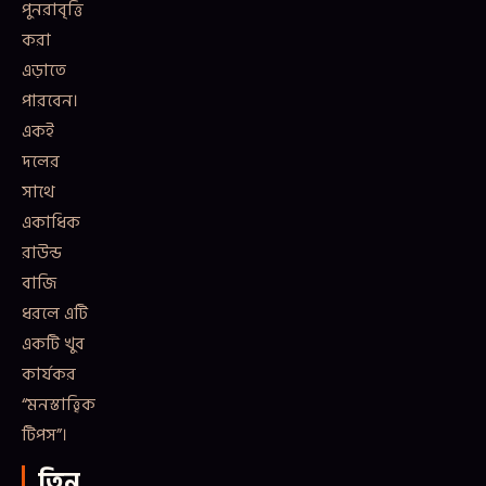
পুনরাবৃত্তি
করা
এড়াতে
পারবেন।
একই
দলের
সাথে
একাধিক
রাউন্ড
বাজি
ধরলে এটি
একটি খুব
কার্যকর
“মনস্তাত্ত্বিক
টিপস”।
তিন