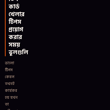
কার্ড
খেলার
টিপস
প্রয়োগ
করার
সময়
ভুলগুলি
ভালো
টিপস
কেবল
তখনই
কার্যকর
হয় যখন
তা