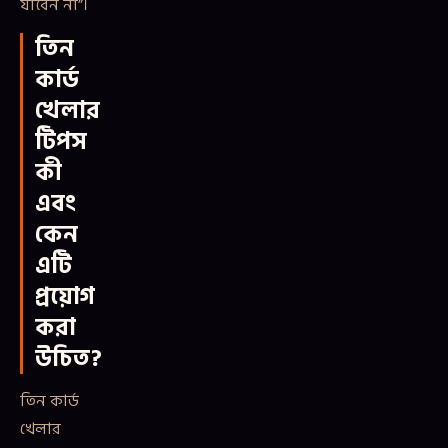
যাবেন না”।
তিন
কার্ড
খেলার
টিপস
কী
এবং
কেন
এটি
প্রয়োগ
করা
উচিত?
তিন কার্ড
খেলার