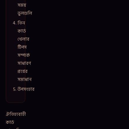
সময়
ভুলগুলি
তিন
কার্ড
খেলার
টিপস
সম্পর্কে
সাধারণ
প্রশ্নের
সমাধান
উপসংহার
ঐতিহ্যবাহী
কার্ড