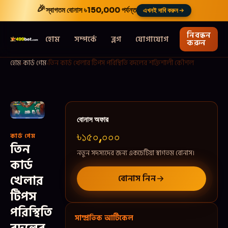
🎉
স্বাগতম বোনাস
৳150,000
পর্যন্ত
এখনই দাবি করুন
নিবন্ধন
হোম
সম্পর্কে
ব্লগ
যোগাযোগ
করুন
হোম
›
কার্ড গেম
›
তিন কার্ড খেলার টিপস পরিস্থিতি বদলের শক্তিশালী কৌশল
বোনাস অফার
৳১৫০,০০০
কার্ড গেম
তিন
নতুন সদস্যদের জন্য একচেটিয়া স্বাগতম বোনাস।
কার্ড
খেলার
বোনাস নিন
টিপস
পরিস্থিতি
সাম্প্রতিক আর্টিকেল