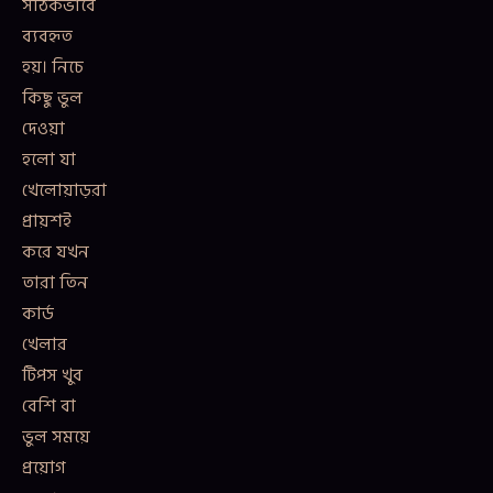
সঠিকভাবে
ব্যবহৃত
হয়। নিচে
কিছু ভুল
দেওয়া
হলো যা
খেলোয়াড়রা
প্রায়শই
করে যখন
তারা তিন
কার্ড
খেলার
টিপস খুব
বেশি বা
ভুল সময়ে
প্রয়োগ