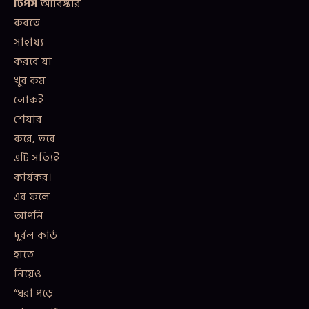
টিপস
আবিষ্কার
করতে
সাহায্য
করবে যা
খুব কম
লোকই
শেয়ার
করে, তবে
এটি সত্যিই
কার্যকর।
এর ফলে
আপনি
দুর্বল কার্ড
হাতে
নিয়েও
“ধরা পড়ে