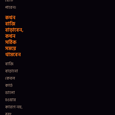
যেতে
পারেন।
কখন
বাজি
বাড়াবেন,
কখন
সঠিক
সময়ে
থামবেন
বাজি
বাড়ানো
কেবল
কার্ড
ভালো
হওয়ার
কারণে নয়,
বরং