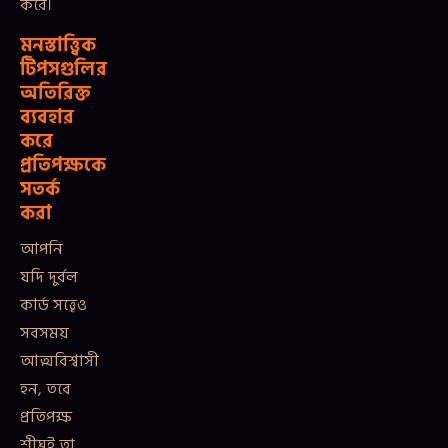
করে।
মনস্তাত্ত্বিক
টিপসগুলির
অতিরিক্ত
ব্যবহার
করে
প্রতিপক্ষকে
সতর্ক
করা
আপনি
যদি দুর্বল
কার্ড সত্ত্বেও
সবসময়
আত্মবিশ্বাসী
হন, তবে
প্রতিপক্ষ
শীঘ্রই তা