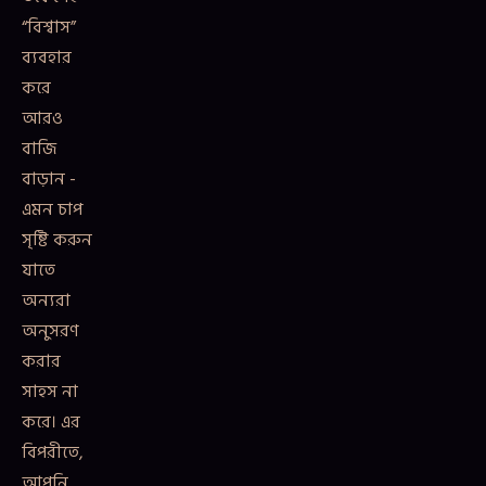
“বিশ্বাস”
ব্যবহার
করে
আরও
বাজি
বাড়ান -
এমন চাপ
সৃষ্টি করুন
যাতে
অন্যরা
অনুসরণ
করার
সাহস না
করে। এর
বিপরীতে,
আপনি