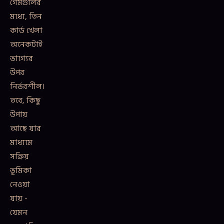
গেমগুলির
মধ্যে, তিন
কার্ড খেলা
অনেকটাই
ভাগ্যের
উপর
নির্ভরশীল।
তবে, কিছু
উপায়
আছে যার
মাধ্যমে
সক্রিয়
ভূমিকা
নেওয়া
যায় -
যেমন