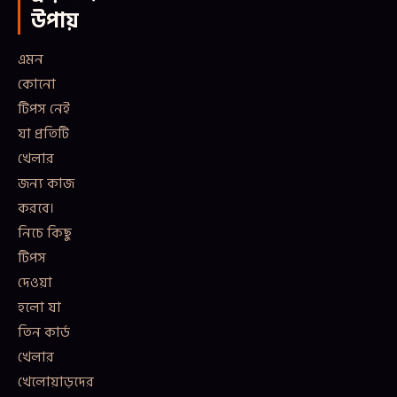
উপায়
এমন
কোনো
টিপস নেই
যা প্রতিটি
খেলার
জন্য কাজ
করবে।
নিচে কিছু
টিপস
দেওয়া
হলো যা
তিন কার্ড
খেলার
খেলোয়াড়দের