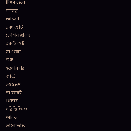
টিপস হলো
মনস্তত্ত্ব,
আচরণ
এবং ছোট
কৌশলগুলির
একটি সেট
যা খেলা
শুরু
হওয়ার পর
কার্ডে
হস্তক্ষেপ
না করেই
খেলার
পরিস্থিতিকে
আরও
ভালোভাবে