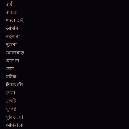
জয়ী
করতে
পারে। তাই,
আপনি
নতুন বা
পুরনো
খেলোয়াড়
হোন না
কেন,
সঠিক
টিপসগুলি
জানা
একটি
সুস্পষ্ট
সুবিধা, যা
আপনাকে