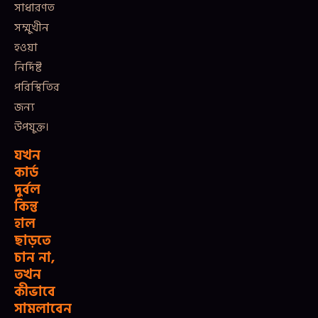
সাধারণত
সম্মুখীন
হওয়া
নির্দিষ্ট
পরিস্থিতির
জন্য
উপযুক্ত।
যখন
কার্ড
দুর্বল
কিন্তু
হাল
ছাড়তে
চান না,
তখন
কীভাবে
সামলাবেন